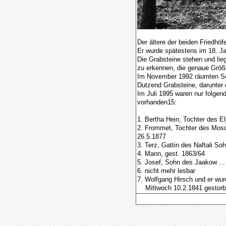
Der ältere der beiden Friedhö
Er wurde spätestens im 18. J
Die Grabsteine stehen und lie
zu erkennen, die genaue Größe
Im November 1992 räumten Sc
Dutzend Grabsteine, darunter
Im Juli 1995 waren nur folgen
vorhanden15:
1. Bertha Hein, Tochter des E
2. Frommet, Tochter des Mos
26.5.1877
3. Terz, Gattin des Naftali S
4. Mann, gest. 1863/64
5. Josef, Sohn des Jaakow ...
6. nicht mehr lesbar
7. Wolfgang Hirsch und er wu
Mittwoch 10.2.1841 gestorb