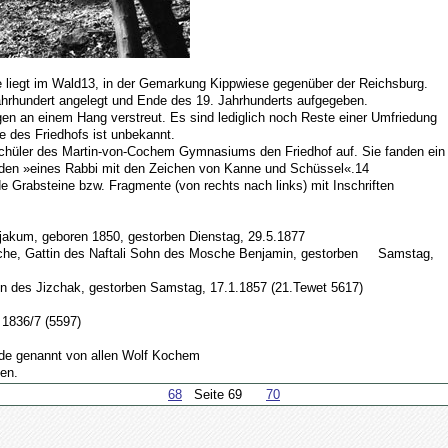
fe liegt im Wald13, in der Gemarkung Kippwiese gegenüber der Reichsburg.
ahrhundert angelegt und Ende des 19. Jahrhunderts aufgegeben.
gen an einem Hang verstreut. Es sind lediglich noch Reste einer Umfriedung
 des Friedhofs ist unbekannt.
hüler des Martin-von-Cochem Gymnasiums den Friedhof auf. Sie fanden ein
 den »eines Rabbi mit den Zeichen von Kanne und Schüssel«.14
de Grabsteine bzw. Fragmente (von rechts nach links) mit Inschriften
ljakum, geboren 1850, gestorben Dienstag, 29.5.1877
che, Gattin des Naftali Sohn des Mosche Benjamin, gestorben Samstag,
ohn des Jizchak, gestorben Samstag, 17.1.1857 (21.Tewet 5617)
 1836/7 (5597)
rde genannt von allen Wolf Kochem
en.
68
Seite 69
70